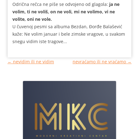
Odrična rečca ne piše se odvojeno od glagola:
ja ne
volim, ti ne voliš, on ne voli, mi ne volimo, vi ne
volite, oni ne vole.
U čuvenoj pesmi sa albuma Bezdan, Đorđe Balašević
kaže: Ne volim januar i bele zimske vragove, u svakom
snegu vidim iste tragove...
Кретање
←
nevidim ili ne vidim
nevraćamo ili ne vraćamo
→
чланака