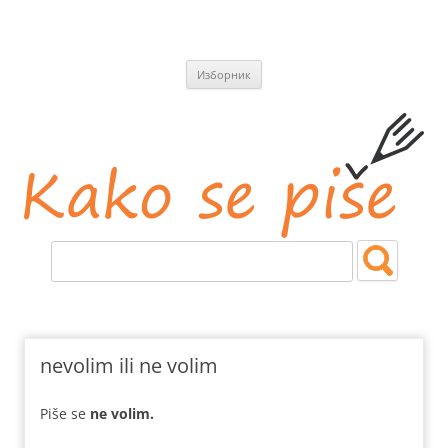
СКОЧИ
Изборник
НА
САДРЖАЈ
Kako se piše
Jezičke i pravopisne nedoumice.
nevolim ili ne volim
Piše se
ne volim.