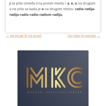
J
se piše između
i
na prvom mestu i
a, e, u
na drugom
a ne piše se kada je
o
na drugom mestu:
radio-radija-
radiju-radio-radio-radi
om
-
radiju.
Кретање
←
na prugi ili na pruzi
na ruku ili naruku
→
чланака