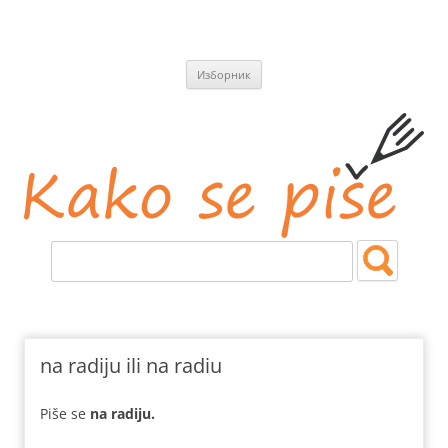
СКОЧИ
Изборник
НА
САДРЖАЈ
Kako se piše
Jezičke i pravopisne nedoumice.
na radiju ili na radiu
Piše se
na radiju.