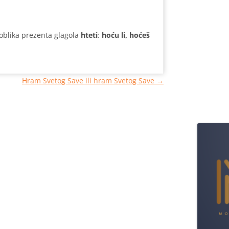
oblika prezenta glagola
hteti
:
hoću li, hoćeš
Hram Svetog Save ili hram Svetog Save
→