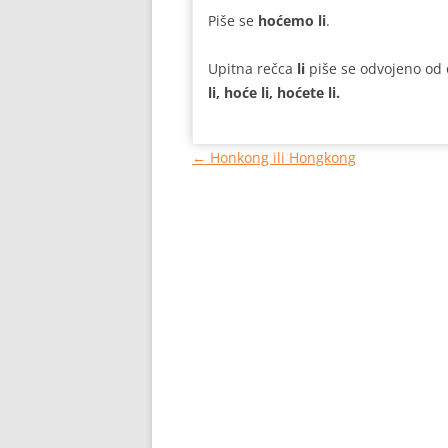
Piše se
hoćemo li
.
Upitna rečca
li
piše se odvojeno od 
li, hoće li, hoćete li.
Кретање
←
Honkong ili Hongkong
чланака