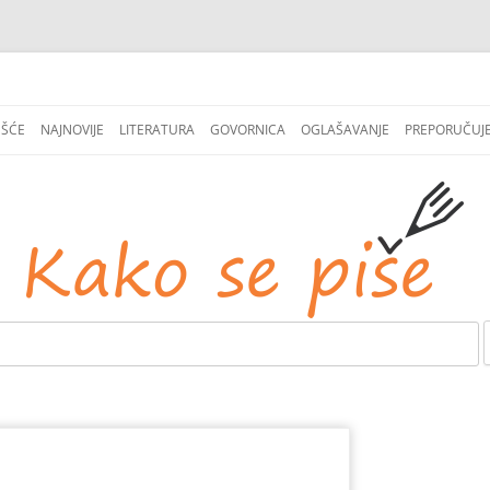
СКОЧИ
НА
EŠĆE
NAJNOVIJE
LITERATURA
GOVORNICA
OGLAŠAVANJE
PREPORUČUJ
САДРЖАЈ