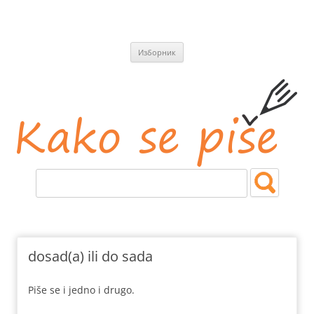
СКОЧИ
Изборник
НА
САДРЖАЈ
Kako se piše
Jezičke i pravopisne nedoumice.
dosad(a) ili do sada
Piše se i jedno i drugo.