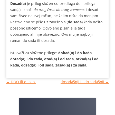
Dosad(
a)
je
prilog
složen od predloga do i priloga
sad(a) i znači
do ovog časa, do ovog vremena
: I dosad
sam živeo na svoj račun, ne želim ništa da menjam.
Rastavljeno se piše uz završno a (
do sada
) kada nešto
posebno ističemo. Odvojeno pisanje je tada
uobičajeno ali nije obavezno: Ovo mu je najbolji
roman do sada ili dosada.
Isto važi za složene priloge:
dokad(a) i do kada,
dotad(a) i do tada, otad(a) i od tada, otkad(a) i od
kada, odsad(a) i od sada, zasad(a) i za sada.
Кретање
←
DOO ili d. o. o.
dosadašnji ili do sadašnji
→
чланака