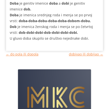
Doba
je genitiv imenice
doba
a
dobi
je genitiv
imenice
dob.
Doba
je imenica srednjeg roda i menja se po prvoj
vrsti:
doba-doba-dobu-doba-doba-dobom-dobu.
Dob
je imenica ženskog roda i menja se po četvrtoj
vrsti:
dob-dobi-dobi-dob-dobi-dobi-dobi.
U gluvo doba skupilo se društvo nejednake dobi.
Кретање
←
do pola ili dopola
dobivao ili dobijao
→
чланака