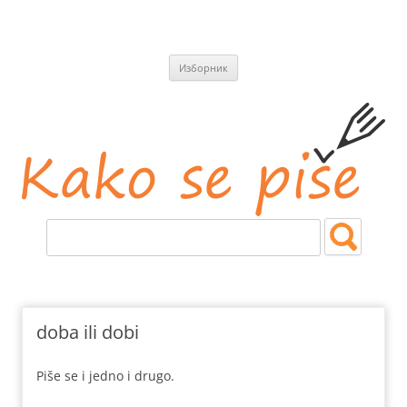
СКОЧИ
Изборник
НА
САДРЖАЈ
Kako se piše
Jezičke i pravopisne nedoumice.
doba ili dobi
Piše se i jedno i drugo.