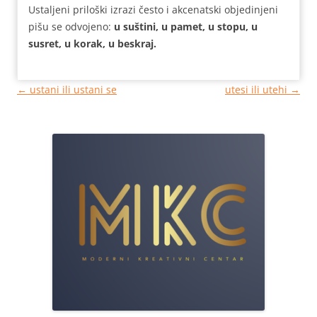
Ustaljeni priloški izrazi često i akcenatski objedinjeni
pišu se odvojeno:
u suštini, u pamet, u stopu, u
susret, u korak, u beskraj.
Кретање
←
ustani ili ustani se
utesi ili utehi
→
чланака