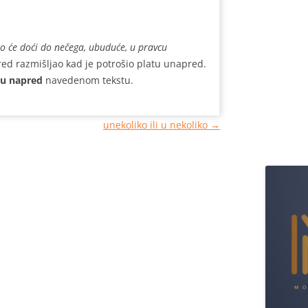
to će doći do nečega, ubuduće, u pravcu
red razmišljao kad je potrošio platu unapred.
u napred
navedenom tekstu.
unekoliko ili u nekoliko
→