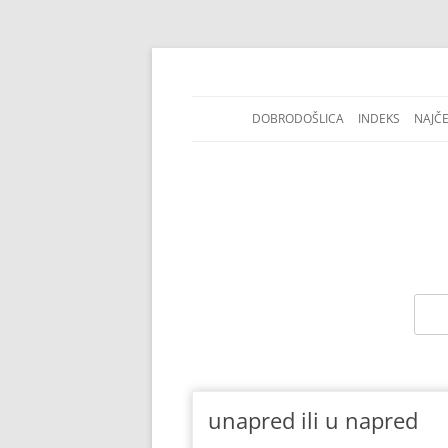
DOBRODOŠLICA
INDEKS
NAJČ
Jezičke i pravopisne nedoumice.
Kako se piše
unapred ili u napred