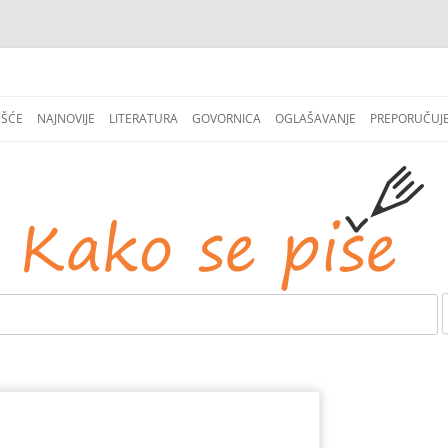
СКОЧИ
НА
EŠĆE
NAJNOVIJE
LITERATURA
GOVORNICA
OGLAŠAVANJE
PREPORUČUJ
САДРЖАЈ