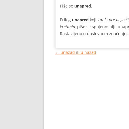
Piše se
unapred.
Prilog
unapred
koji znači
pre nego š
kretanja,
piše se spojeno: nije unap
Rastavljeno u doslovnom značenju:
Кретање
←
unazad ili u nazad
чланака