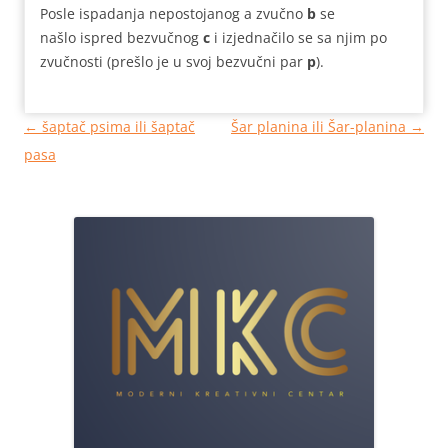
Posle ispadanja nepostojanog a zvučno
b
se
našlo ispred bezvučnog
c
i izjednačilo se sa njim po
zvučnosti (prešlo je u svoj bezvučni par
p
).
Кретање
←
šaptač psima ili šaptač
Šar planina ili Šar-planina
→
чланака
pasa