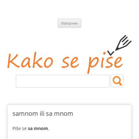
СКОЧИ
Изборник
НА
САДРЖАЈ
Kako se piše
Jezičke i pravopisne nedoumice.
samnom ili sa mnom
Piše se
sa mnom
.