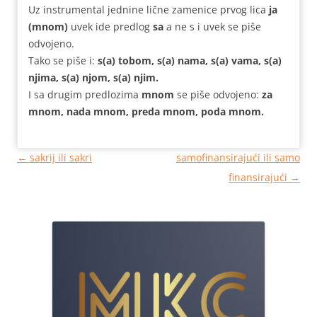
Uz instrumental jednine lične zamenice prvog lica
ja
(mnom)
uvek ide predlog
sa
a ne s i uvek se piše
odvojeno.
Tako se piše i:
s(a) tobom, s(a) nama, s(a) vama, s(a)
njima, s(a) njom, s(a) njim.
I sa drugim predlozima
mnom
se piše odvojeno:
za
mnom, nada mnom, preda mnom, poda mnom.
Кретање
←
sakrij ili sakri
samofinansirajući ili samo
чланака
finansirajući
→