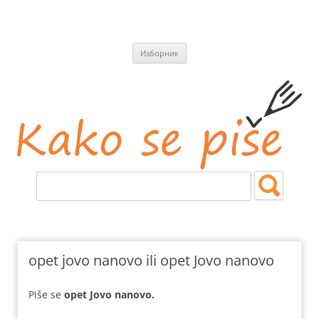
СКОЧИ
Изборник
НА
САДРЖАЈ
Kako se piše
Jezičke i pravopisne nedoumice.
opet jovo nanovo ili opet Jovo nanovo
Piše se
opet
Jovo nanovo.