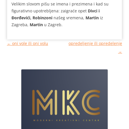
Velikim slovom pišu se imena i prezimena i kad su
figurativno upotrebljena: zaigraće opet
Divci i
Đorđevići, Robinzoni
našeg vremena,
Martin
iz
Zagreba,
Martin
u Zagreb.
Кретање
←
oni vole ili oni volu
opredeljenje ili opredelenje
чланака
→