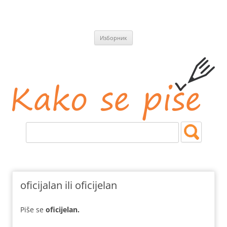
СКОЧИ
Изборник
НА
САДРЖАЈ
Kako se piše
Jezičke i pravopisne nedoumice.
oficijalan ili oficijelan
Piše se
oficijelan.