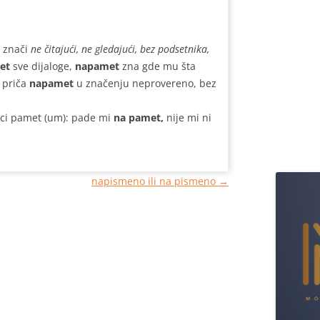
d znači
ne čitajući, ne gledajući, bez podsetnika,
et
sve dijaloge,
napamet
zna gde mu šta
i priča
napamet
u značenju neprovereno, bez
ici pamet (um): pade mi
na pamet,
nije mi ni
napismeno ili na pismeno
→