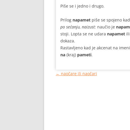
Piše se i jedno i drugo.
Prilog
napamet
piše se spojeno ka
po sećanju, naizust:
naučio je
napam
stoji. Lopta se ne udara
napamet
il
dokaza.
Rastavljeno kad je akcenat na imen
na
(kraj)
pameti
.
Кретање
←
naočare ili naočari
чланака