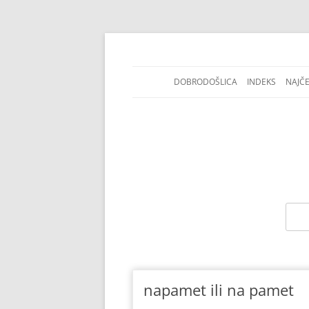
DOBRODOŠLICA
INDEKS
NAJČ
Jezičke i pravopisne nedoumice.
Kako se piše
napamet ili na pamet