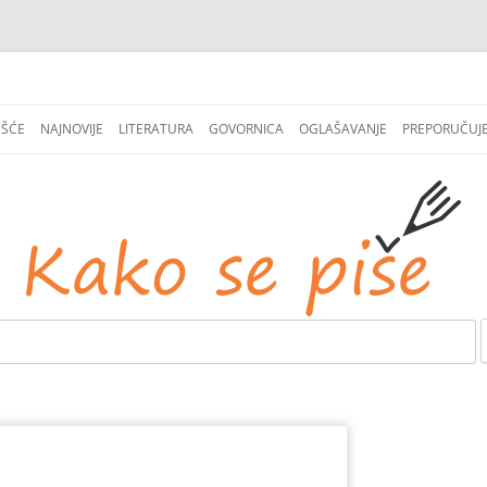
СКОЧИ
НА
EŠĆE
NAJNOVIJE
LITERATURA
GOVORNICA
OGLAŠAVANJE
PREPORUČUJ
САДРЖАЈ