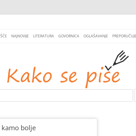
СКОЧИ
НА
EŠĆE
NAJNOVIJE
LITERATURA
GOVORNICA
OGLAŠAVANJE
PREPORUČUJ
САДРЖАЈ
i kamo bolje