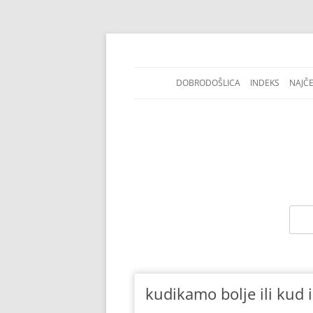
DOBRODOŠLICA
INDEKS
NAJČ
Jezičke i pravopisne nedoumice.
Kako se piše
kudikamo bolje ili kud 