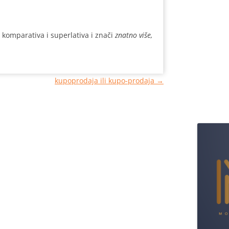
komparativa i superlativa i znači
znatno više,
kupoprodaja ili kupo-prodaja
→