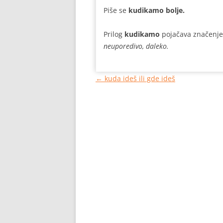
Piše se
kudikamo bolje.
Prilog
kudikamo
pojačava značenje 
neuporedivo, daleko.
Кретање
←
kuda ideš ili gde ideš
чланака