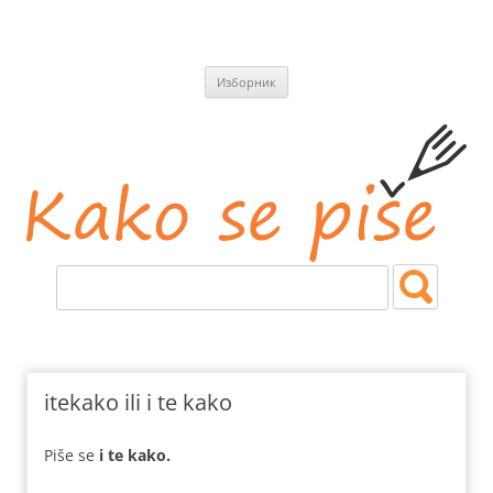
СКОЧИ
Изборник
НА
САДРЖАЈ
Kako se piše
Jezičke i pravopisne nedoumice.
itekako ili i te kako
Piše se
i te kako.