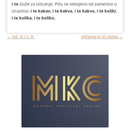
I te
služe za isticanje. Pišu se odvojeno od zamenice u
izrazima:
i te kakav, i te kakva, i te kakvo, i te koliki,
i te kolika, i te koliko.
Кретање
←
itd. ili i t. d.
ićićemo ili ići ćemo
→
чланака