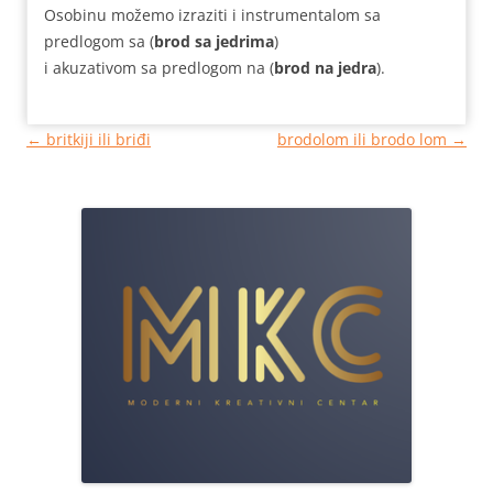
Osobinu možemo izraziti i instrumentalom sa
predlogom sa (
brod sa jedrima
)
i akuzativom sa predlogom na (
brod na jedra
).
Кретање
←
britkiji ili briđi
brodolom ili brodo lom
→
чланака