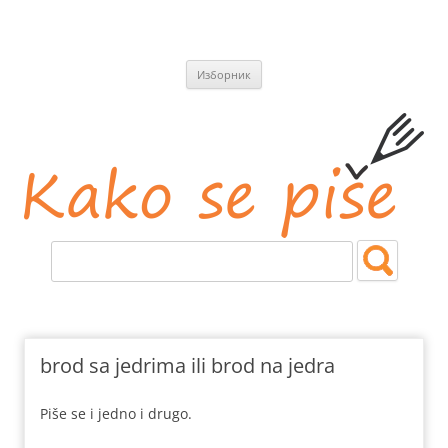
СКОЧИ
Изборник
НА
САДРЖАЈ
Kako se piše
Jezičke i pravopisne nedoumice.
brod sa jedrima ili brod na jedra
Piše se i jedno i drugo.