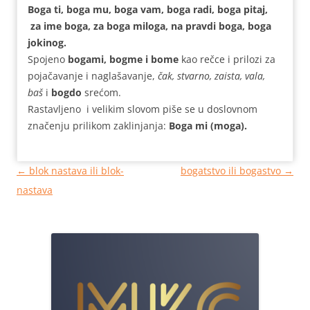
Boga ti, boga mu, boga vam, boga radi, boga pitaj,
za ime boga, za boga miloga, na pravdi boga, boga
jokinog.
Spojeno
bogami, bogme i bome
kao rečce i prilozi za
pojačavanje i naglašavanje,
čak,
stvarno, zaista, vala,
baš
i
bogdo
srećom.
Rastavljeno i velikim slovom piše se u doslovnom
značenju prilikom zaklinjanja:
Boga mi (moga).
Кретање
←
blok nastava ili blok-
bogatstvo ili bogastvo
→
чланака
nastava