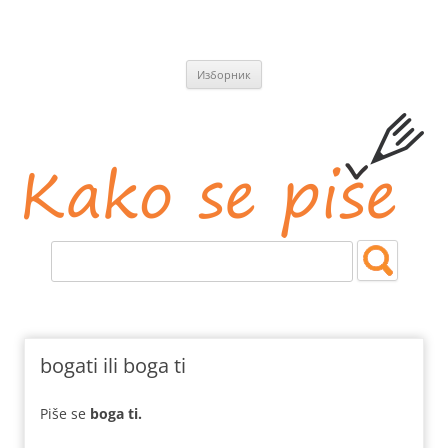
СКОЧИ
Изборник
НА
САДРЖАЈ
Kako se piše
Jezičke i pravopisne nedoumice.
bogati ili boga ti
Piše se
boga ti.