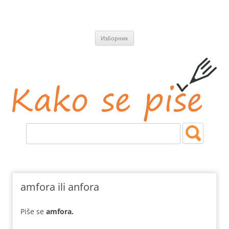
СКОЧИ
Изборник
НА
САДРЖАЈ
Kako se piše
Jezičke i pravopisne nedoumice.
amfora ili anfora
Piše se
amfora.