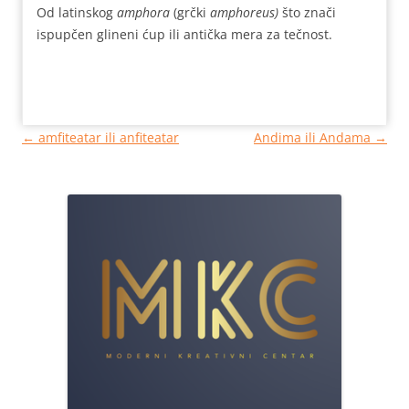
Od latinskog
amphora
(grčki
amphoreus)
što znači
ispupčen glineni ćup ili antička mera za tečnost.
Кретање
←
amfiteatar ili anfiteatar
Andima ili Andama
→
чланака