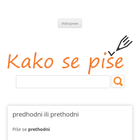
СКОЧИ
Изборник
НА
САДРЖАЈ
Kako se piše
Jezičke i pravopisne nedoumice.
predhodni ili prethodni
Piše se
prethodni
.