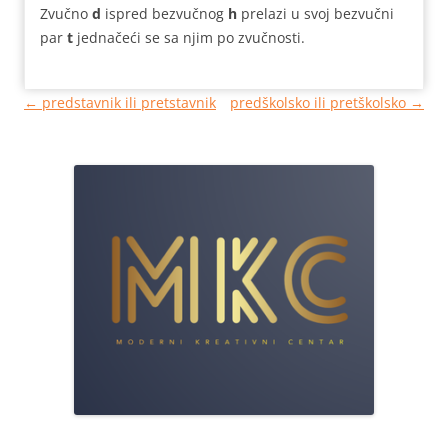
Zvučno
d
ispred bezvučnog
h
prelazi u svoj bezvučni
par
t
jednačeći se sa njim po zvučnosti.
Кретање
←
predstavnik ili pretstavnik
predškolsko ili pretškolsko
→
чланака