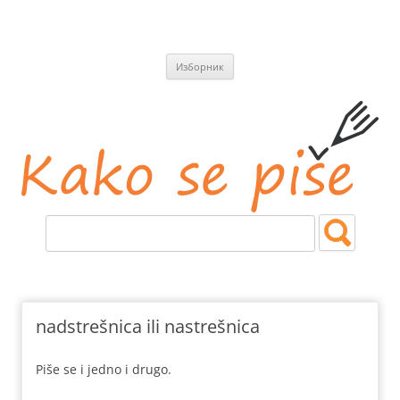
СКОЧИ
Изборник
НА
САДРЖАЈ
Kako se piše
Jezičke i pravopisne nedoumice.
nadstrešnica ili nastrešnica
Piše se i jedno i drugo.