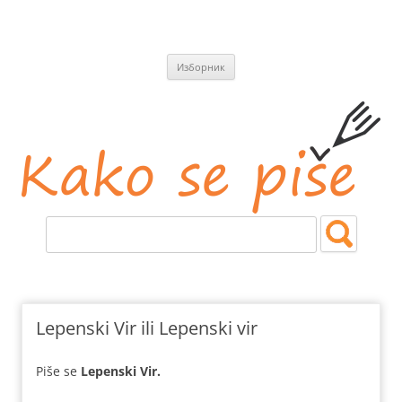
СКОЧИ
Изборник
НА
САДРЖАЈ
Kako se piše
Jezičke i pravopisne nedoumice.
Lepenski Vir ili Lepenski vir
Piše se
Lepenski Vir.