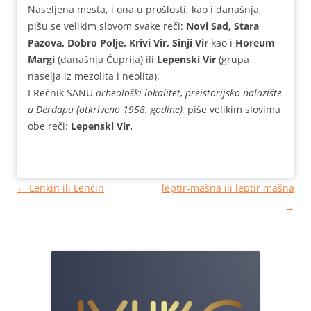
Naseljena mesta, i ona u prošlosti, kao i današnja,
pišu se velikim slovom svake reči:
Novi Sad, Stara
Pazova, Dobro Polje, Krivi Vir, Sinji Vir
kao i
Horeum
Margi
(današnja Ćuprija) ili
Lepenski Vir
(grupa
naselja iz mezolita i neolita).
I Rečnik SANU
arheološki lokalitet, preistorijsko nalazište
u Đerdapu (otkriveno 1958. godine),
piše velikim slovima
obe reči:
Lepenski Vir.
Кретање
←
Lenkin ili Lenčin
leptir-mašna ili leptir mašna
чланака
→