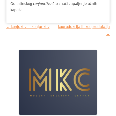
Od latinskog
conjunctiva
što znači zapaljenje očnih
kapaka.
Кретање
←
konjuktiv ili konjunktiv
koprodukcija ili kooprodukcija
чланака
→