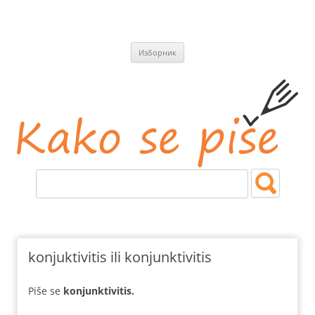
СКОЧИ
Изборник
НА
САДРЖАЈ
Kako se piše
Jezičke i pravopisne nedoumice.
konjuktivitis ili konjunktivitis
Piše se
konjunktivitis.