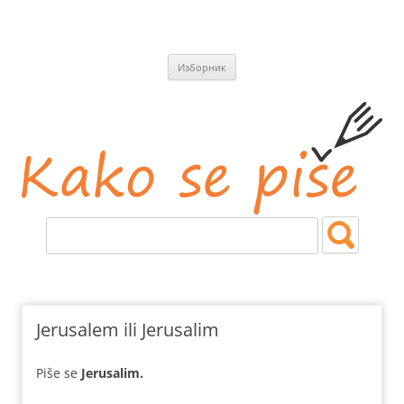
СКОЧИ
Изборник
НА
САДРЖАЈ
Kako se piše
Jezičke i pravopisne nedoumice.
Jerusalem ili Jerusalim
Piše se
Jerusalim.