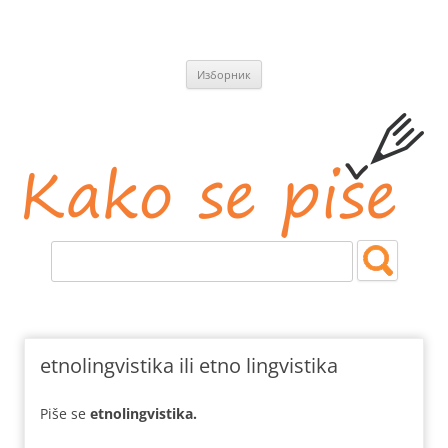
СКОЧИ
Изборник
НА
САДРЖАЈ
Kako se piše
Jezičke i pravopisne nedoumice.
etnolingvistika ili etno lingvistika
Piše se
etnolingvistika.