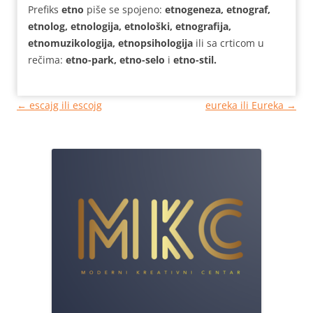
Prefiks
etno
piše se spojeno:
etnogeneza, etnograf,
etnolog, etnologija, etnološki, etnografija,
etnomuzikologija, etnopsihologija
ili sa crticom u
rečima:
etno-park, etno-selo
i
etno-stil.
Кретање
←
escajg ili escojg
eureka ili Eureka
→
чланака