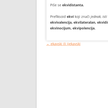
Piše se
ekvidistanta.
Prefiksoid
ekvi
koji znači
jednak, isti
ekvivalencija, ekvilateralan, ekvidi
ekvinocijum,
ekvipolencija.
Кретање
←
ekavski ili ijekavski
чланака