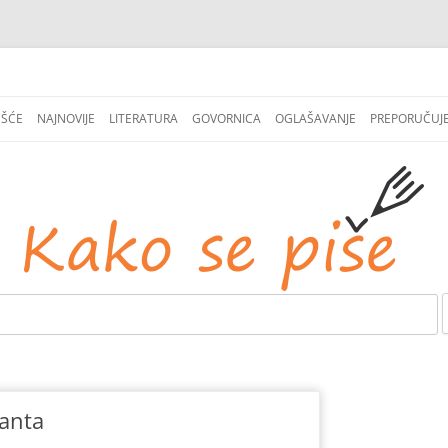
СКОЧИ
НА
EŠĆE
NAJNOVIJE
LITERATURA
GOVORNICA
OGLAŠAVANJE
PREPORUČUJ
САДРЖАЈ
tanta