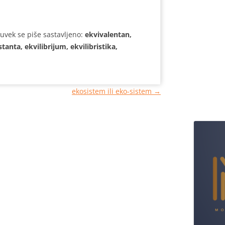
uvek se piše sastavljeno:
ekvivalentan,
stanta, ekvilibrijum,
ekvilibristika,
ekosistem ili eko-sistem
→