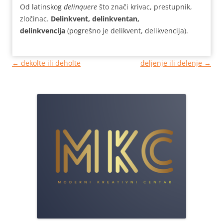
Od latinskog
delinquere
što znači krivac, prestupnik,
zločinac.
Delinkvent, delinkventan,
delinkvencija
(pogrešno je delikvent, delikvencija).
Кретање
←
dekolte ili deholte
deljenje ili delenje
→
чланака