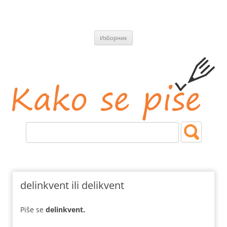
СКОЧИ
Изборник
НА
САДРЖАЈ
Kako se piše
Jezičke i pravopisne nedoumice.
delinkvent ili delikvent
Piše se
delinkvent.