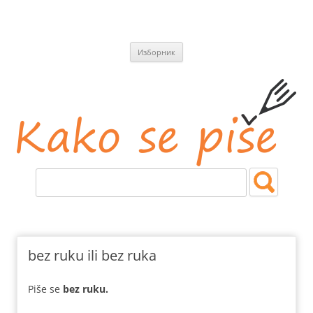
СКОЧИ
Изборник
НА
САДРЖАЈ
Kako se piše
Jezičke i pravopisne nedoumice.
bez ruku ili bez ruka
Piše se
bez
ruku.