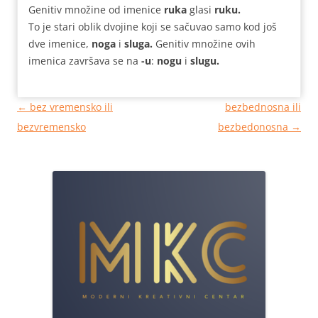
Genitiv množine od imenice
ruka
glasi
ruku.
To je stari oblik dvojine koji se sačuvao samo kod još
dve imenice,
noga
i
sluga.
Genitiv množine ovih
imenica završava se na
-u
:
nogu
i
slugu.
Кретање
←
bez vremensko ili
bezbednosna ili
чланака
bezvremensko
bezbedonosna
→