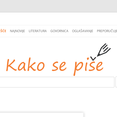
СКОЧИ
НА
EŠĆE
NAJNOVIJE
LITERATURA
GOVORNICA
OGLAŠAVANJE
PREPORUČUJ
САДРЖАЈ