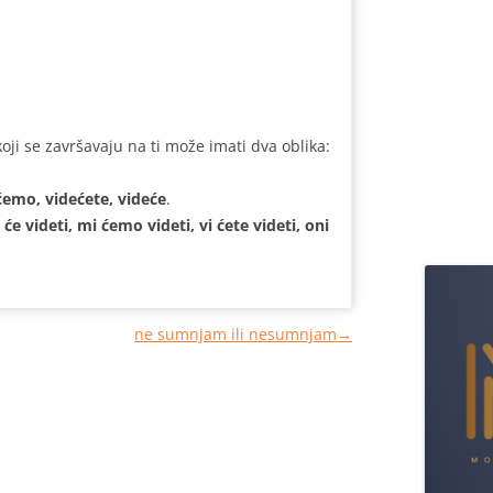
oji se završavaju na ti može imati dva oblika:
ećemo, videćete, videće
.
n će videti, mi ćemo videti, vi ćete videti, oni
ne sumnjam ili nesumnjam
→