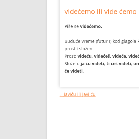
videćemo ili vide ćemo
Piše se
videćemo.
Buduće vreme (futur I) kod glagola k
prost i složen.
Prost:
videću, videćeš, videće, vid
Složen:
ja ću videti, ti ćeš videti, o
će videti.
←
javiću ili javi ću
Кретање
чланака