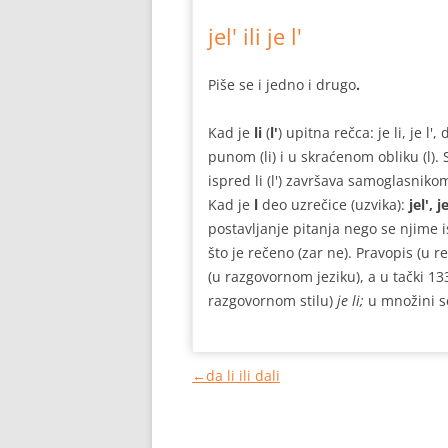
jel' ili je l'
Piše se i jedno i drugo
.
Kad je
li
(
l'
) upitna rečca: je li, je l', 
punom (li) i u skraćenom obliku (l).
ispred li (l') završava samoglasnikom
Kad je
l
deo uzrečice (uzvika):
jel', j
postavljanje pitanja nego se njime 
što je rečeno (zar ne). Pravopis (u 
(u razgovornom jeziku), a u tački 133
razgovornom stilu)
je li;
u množini s
←
da li ili dali
Кретање
чланака