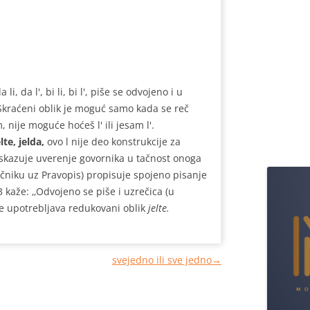
da li, da l', bi li, bi l', piše se odvojeno i u
 Skraćeni oblik je moguć samo kada se reč
, nije moguće hoćeš l' ili jesam l'.
elte, jelda,
ovo l nije deo konstrukcije za
iskazuje uverenje govornika u tačnost onoga
rečniku uz Pravopis) propisuje spojeno pisanje
 kaže: ‚‚Odvojeno se piše i uzrečica (u
e upotrebljava redukovani oblik
jelte.
svejedno ili sve jedno
→