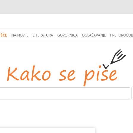
СКОЧИ
НА
EŠĆE
NAJNOVIJE
LITERATURA
GOVORNICA
OGLAŠAVANJE
PREPORUČUJ
САДРЖАЈ